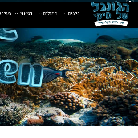
כלבים
חתולים
דגי-נוי
בעלי כנף