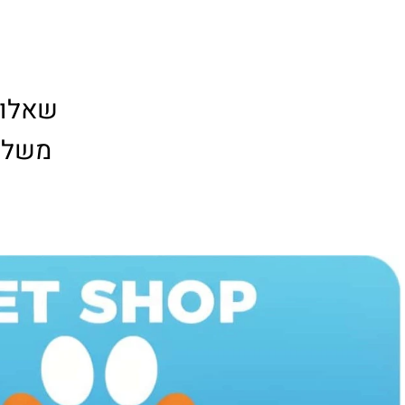
טלפו
שאלות וה
משלוחים חי
*מוגבל ל-0