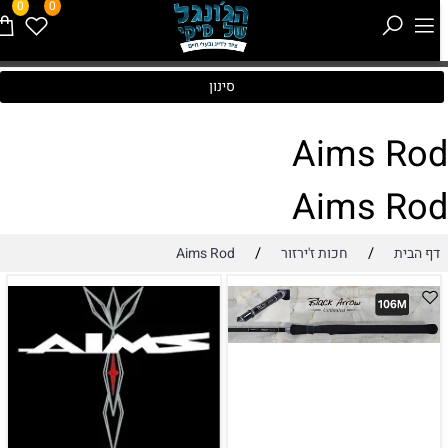
0
0
סינון
Aims Ro
Aims Ro
/
/
דף הבית
חכות ז'ירזור
Aims Rod