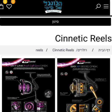
0
0
סינון
Cinnetic Reel
/
/
דף הבית
רולרים/reels
Cinnetic Reels