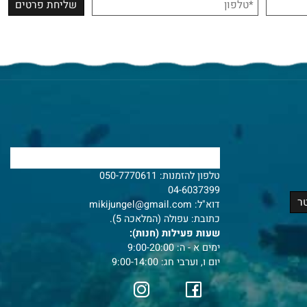
צרו איתנו קשר
טלפון להזמנות:
050-7770611
04-6037399
דוא"ל:
mikijungel@gmail.com
כתובת: עפולה (המלאכה 5).
שעות פעילות (חנות):