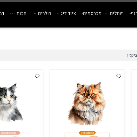
זוחלים
מכרסמים
ציוד דיג
רולרים
חכות
דמויי