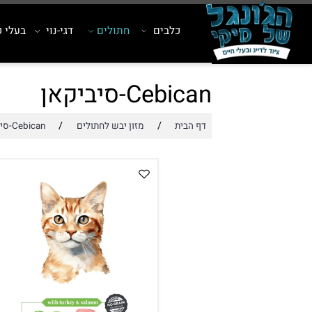
כלבים
חתולים
דגי-נוי
בעלי כנף
Cebican-סיביקאן
/
/
דף הבית
מזון יבש לחתולים
Cebican-סיביקאן