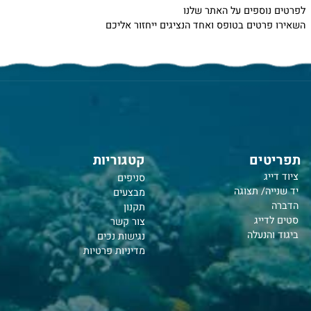
 חדש?
נוספים על האתר שלנו
רטים בטופס ואחד הנציגים ייחזור אליכם
טים
קטגוריות
יג
סניפים
יה/ תצוגה
מבצעים
תקנון
דייג
צור קשר
והנעלה
נ
גישות נכים