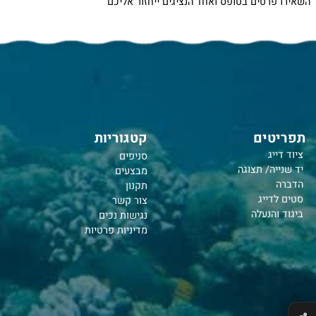
נוספים על האתר שלנו
רטים בטופס ואחד הנציגים ייחזור אליכם
טים
קטגוריות
יג
סניפים
יה/ תצוגה
מבצעים
תקנון
דייג
צור קשר
והנעלה
נ
גישות נכים
מדיניות פרטיות