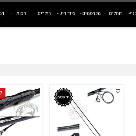
זוחלים
מכרסמים
ציוד דיג
רולרים
חכות
דמויי
2 י׳ח במלאי!