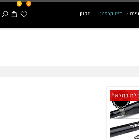
0
0
ם
דייג קרפיון
תקנון