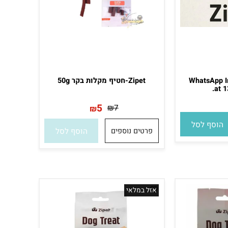
WhatsAp
Zipet-חטיף מקלות בקר 50g
a
5
₪
7
₪
סף לסל
פרטים נוספים
הוסף לסל
אזל במלאי