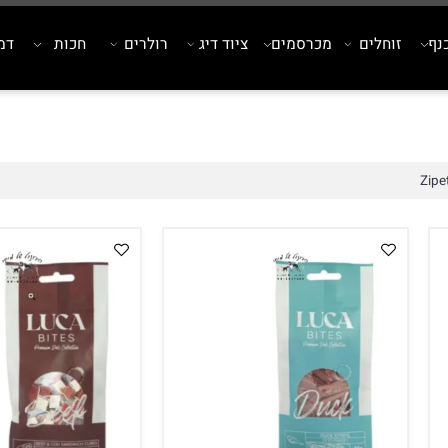
זוחלים
מכרסמים
ציוד דיג
רולרים
חכות
דמויי