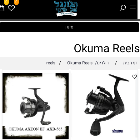
0
0
סינון
Okuma Reel
/
/
דף הבית
רולרים/reels
Okuma Reels