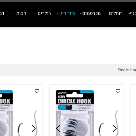
זוחלים
מכרסמים
ציוד דיג
רולרים
חכות
דמויי