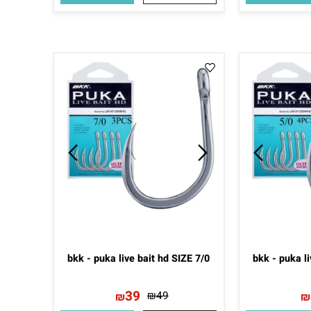
BKK SHARK 5/0
B
45
₪
59
₪
סף לסל
פרטים נוספים
הוסף לסל