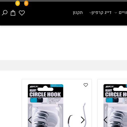
0
0
ם
דייג קרפיון
תקנון