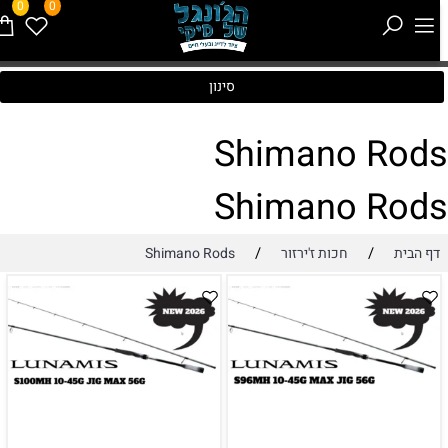
0
0
סינון
Shimano Rod
Shimano Rod
/
/
דף הבית
חכות ז'ירזור
Shimano Rods