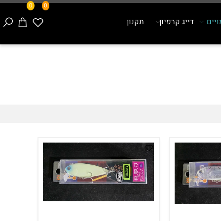
0
0
ם
דייג קרפיון
תקנון