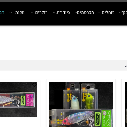
זוחלים
מכרסמים
ציוד דיג
רולרים
חכות
דמויי