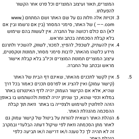
המוצרים, תאור ועיצוב המוצרים וכל פרט אחר הקשור
להפעלתו.
זכויות אלה חלות גם על שם האתר ושם המתחם (www.
—–.com ) של האתר, סימני המסחר (בין אם נרשמו ובין אם
לא) הם כולם רכושה של החברה. אין לעשות בהם שימוש
בלא קבלת הסכמתה בכתב ומראש.
אין להעתיק, לשכפל, להפיץ, למכור, לשווק, להשכיר ולתרגם
מידע כלשהו מהאתר, לרבות סימני מסחר, תמונות וטקסטים,
עיצוב המוצרים תמונות המוצרים וכיו”ב בלא קבלת אישור
מראש ובכתב של החברה.
אין לקשר לתכנים מהאתר, שאינם דף הבית של האתר
(קישור עמוק) ואין להציג או לפרסם תכנים כאמור בכל דרך
שהיא, אלא אם הקישור העמוק יהיה לדף האינטרנט באתר
במלוא וכפי שהוא, כך שניתן יהיה לצפות ולהשתמש בו באופן
הזהה לחלוטין לשימוש ולצפייה בו באתר וזאת תוך קבלת
ההסכמה מהנהלת האתר.
הנהלת האתר רשאית להורות על ביטול של קישור עמוק גם
לאחר מתן הסכמתה וזאת לפי שיקול דעתה הבלעדי ובמקרב
זה לא תהיה לך כל טענה ו/או דרישה ו/או תביעה כלפי
הנהלת האתר.