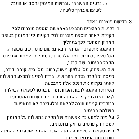
כרטיס האשראי שברשות המזמין נחסם או הוגבל
לשימוש בדרך כלשהי.
רכישת מוצרים באתר
רכישת המוצרים תתבצע באמצעות הוספת מוצרים לסל
הקניות, לאחר הוספת מוצרים לסל הקניות יזין המזמין בטופס
המקוון המיועד לכך בתהליך
ההזמנה את פרטי המזמין הבאים: שם פרטי, שם משפחה,
מס’ טלפון, כתובת דואר אלקטרוני, בנוסף יש למסור את פרטי
מקבל ההזמנה, שם פרטי,
שם משפחה, מס’ טלפון, יישוב, רחוב מס’ בית, קומה, דירה,
כניסה וכל פרט מזהה אחר שיש בידיו לסייע למבצע המשלוח
לאתר בקלות את הנכס אליו מתבצעת
מסירת ההזמנה לרבות הערות ומידע בנוגע לפעולת השילוח
ו/או במידה ומקבל ההזמנה אינו בבית. השדות המסומנים
בכוכבית קיימת חובה למלאם ובלעדיהם לא תתאפשר
השלמת ההזמנה.
על מנת למנוע כל אפשרות של תקלה במשלוח על המזמין
למסור רק פרטים מדויקים ונכונים.
בעת פעולת השלמת ההזמנה יאשר המזמין את פרטי ההזמנה
ואת נכונות הפרטים שמסר.