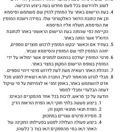
לשוב ולהירשם בכל פעם מחדש בעת ביצוע הרכישה.
בעת הרישום באתר על המזמין להזין שם משתמש וסיסמא
וכן את כתובת הדואר האלקטרוני שלו. במידה וישכח המזמין
את הסיסמא, תשלח אליו הסיסמא
הקיימת כפי שהוזנה בעת הרישום הראשוני באתר לכתובת
הדוא”ל אשר הוזנה באתר.
בעתיד אם וכאשר יבקש המזמין לרכוש מוצרים נוספים,
יזוהה המזמין לפי שם המזמין והסיסמא שבחר.
פרטי המזמין יעודכנו בהתאם לנתונים אשר ימולאו על ידי
המזמין בטופס הרישום המקוון במצוי באתר.
הנהלת האתר רשאית מעת לעת לדרוש פרטי זיהוי נוספים.
מבלי לגרוע מהאמור לעיל, החברה תהא רשאית למנוע מכל
אדם להשתמש באתר, באופן זמני או לצמיתות על פי שיקול
דעתה הבלעדי ומבלי למסור
הודעה על כך מראש, לרבות בכל אחד מהמקרים הבאים:
ביצוע מעשה בלתי חוקי ו/או הפרת הוראות הדין;
הפרת תנאי מתנאי תקנון זה;
מסירת פרטים שגויים במתכוון;
ביצוע פעולה העלולה לפגוע בפעילותו התקינה של
האתר ו/או במי מהספקים ו/או בצד ג’ כלשהו;