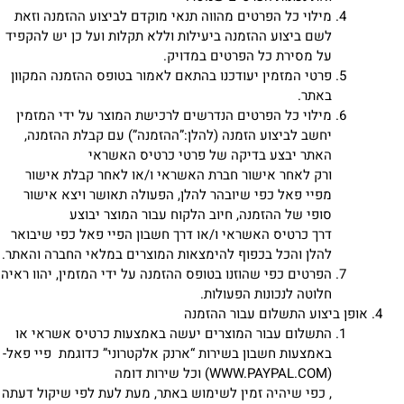
מילוי כל הפרטים מהווה תנאי מוקדם לביצוע ההזמנה וזאת
לשם ביצוע ההזמנה ביעילות וללא תקלות ועל כן יש להקפיד
על מסירת כל הפרטים במדויק.
פרטי המזמין יעודכנו בהתאם לאמור בטופס ההזמנה המקוון
באתר.
מילוי כל הפרטים הנדרשים לרכישת המוצר על ידי המזמין
יחשב לביצוע הזמנה (להלן:”ההזמנה”) עם קבלת ההזמנה,
האתר יבצע בדיקה של פרטי כרטיס האשראי
ורק לאחר אישור חברת האשראי ו/או לאחר קבלת אישור
מפיי פאל כפי שיובהר להלן, הפעולה תאושר ויצא אישור
סופי של ההזמנה, חיוב הלקוח עבור המוצר יבוצע
דרך כרטיס האשראי ו/או דרך חשבון הפיי פאל כפי שיבואר
להלן והכל בכפוף להימצאות המוצרים במלאי החברה והאתר.
הפרטים כפי שהוזנו בטופס ההזמנה על ידי המזמין, יהוו ראיה
חלוטה לנכונות הפעולות.
אופן ביצוע התשלום עבור ההזמנה
התשלום עבור המוצרים יעשה באמצעות כרטיס אשראי או
באמצעות חשבון בשירות “ארנק אלקטרוני” כדוגמת פיי פאל-
(
WWW.PAYPAL.COM
) וכל שירות דומה
, כפי שיהיה זמין לשימוש באתר, מעת לעת לפי שיקול דעתה