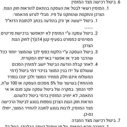
ביטול רכישה מצד המזמין
המזמין רשאי לבטל את העסקה בהתאם להוראות חוק הגנת
הצרכן והתקנות שהותקנו על פיו. מבלי לגרוע מהאמור:
ביטול ייעשה אך ורק בהודעה בכתב לכתובת הדוא”ל
………
ביטול עסקה ע”י המזמין לא יתאפשר ברכישת פריטים
מסוימים כמפורט בסעיף קטן 14ג(ד) לחוק הגנת
הצרכן.
ביטול העסקה ע”י הלקוח כפוף לכך שהמוצר יוחזר ככל
שהדבר סביר או אפשרי באריזתו המקורית.
לאחר קבלת הודעת הביטול יושב למזמין הסכום
ששולם על ידו בגין המוצר בניכוי דמי ביטול (דמי
המשלוח אינם חלק ממחיר המוצר ולכן ינוכו בנפרד
מההחזר) בשיעור של 5% מסכום העסקה או 100 ש”ח,
לפי הנמוך. במקרה של ביטול עסקה עקב פגם או אי
התאמה, לא יחויב המזמין בדמי ביטול כלשהם.
הוראות חוק הגנת הצרכן נוספות בנוגע לביטול הרכישה
מצד המזמין, לרבות בנוגע לחובה להחזיר המוצר, יחולו
גם-כן.
ביטול רכישה מצד החברה
החברה תהא רשאית, על פי שיקול דעתה הבלעדי, בשל כל