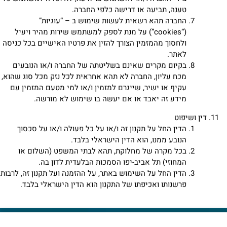
טענה, תביעה או דרישה כלפי החברה.
החברה תהא רשאית לעשות שימוש ב – “עוגיות”
(“cookies”) על מנת לספק למשתמש שירות מהיר ויעיל
ולחסוך מהמזמין הצורך להזין את פרטיו האישיים בכל כניסה
לאתר.
בקיום מקרים שאינם בשליטתה של החברה ו/או הנובעים
מכח עליון, החברה לא תהא אחראית לכל נזק מכל סוג שהוא,
עקיף או ישיר, שייגרם למזמין ו/או למי מטעם המזמין עם
מידע זה יאבד או אם יעשה בו שימוש לא מורשה.
דין ושיפוט
הדין החל על תקנון זה ו/או על כל פעולה ו/או על סכסוך
הנובע ממנו, הוא הדין הישראלי בלבד.
בכל מקרה של מחלוקת, תהא לבתי המשפט (השלום או
המחוזי) תל אביב-יפו הסמכות הבלעדית לדון בה.
הדין החל על השימוש באתר, על ההזמנה ועל תקנון זה, לרבות
פרשנותו ואכיפתו של התקנון הוא הדין הישראלי בלבד.