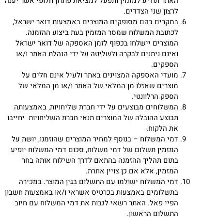
האתר תודיע למזמין ותפעל למציאת פתרון חלופי אשר יענה
לרצון שני הצדדים.
במקרים בהם מסופקים המוצרים באמצעות דואר ישראל,
לכתובת המשלוח שמסר המזמין בעת ביצוע ההזמנה.
המוצרים יישלחו בכפוף לזמן האספקה של דואר ישראל
ואינם ניתנים לבקרה ולשליטה על ידי הנהלת האתר ו/או
הספקים.
מועדי האספקה המצוינים באתר ולעיל אינם חלים על
מוצרים שאזלו מן המלאי של האתר ו/או מן המלאי של
הספק הרלוונטי.
המשלוחים מבוצעים על ידי חברת שליחויות, באמצעותה
תבוצע ההובלה של המוצרים תנאי חברת השליחויות יחייבו
את הלקוח.
דמי המשלוח – בנוסף למחיר המוצרים שהוזמנו, יושת על
המזמין תשלום של דמי משלוח, סכום דמי המשלוח יופיע
בתום תהליך ההזמנה בהתאם לדרך השילוח אותה בחר
המזמין, אלא אם כן צויין אחרת.
דמי המשלוח ישולמו עם התשלום בגין המוצר. במכירה
בתשלומים באמצעות בכרטיס אשראי ו/או באמצעות חשבון
הפיי פאל. האתר רשאי לגבות את דמי המשלוח עם חיוב
התשלום הראשון.