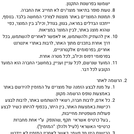
ישמשו בפרשנות התקנון.
טעות סופר בתיאור מוצר/ים לא תחייב את החברה.
תמונות המוצרים באתר מוצגות לצורכי המחשה בלבד. בנוסף,
ייתכנו הבדלים במראה, בגוון, בגודל, וכיו”ב בין המוצר, כפי
שהוא מוצג באתר, לבין המוצר במציאות.
אין להעתיק ולהשתמש, או לאפשר לאחרים להשתמש, בכל
דרך אחרת בתכנים מתוך האתר, לרבות באתרי אינטרנט
אחרים, בפרסומים אלקטרוניים,
בפרסומי דפוס וכיו”ב, לכל מטרה אחרת.
המועד שנרשם, לכל עניין ועניין, במחשבי החברה הוא המועד
הקובע לכל דבר.
הרשמה לאתר
על מנת לבצע הזמנה של מוצרים על המזמין להירשם באתר
באמצעות טופס הרשמה מקוון.
כל אדם, לרבות חברה, רשאי להשתמש באתר, לרבות לבצע
רכישות באמצעות האתר, בין היתר, בכפוף להיותו כשיר לבצע
פעולות משפטיות מחייבות,
, בעל כרטיס אשראי תקף ,שהונפק ע”י אחת מחברות
כרטיסי האשראי (לעיל ולהלן: “המזמין”).
הרישום הינו חד פעמי, כאשר לאחריו המזמין לא יידרש