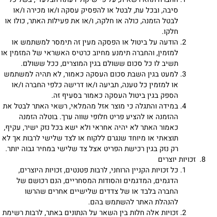
סיבה, ובכל עת, לבטל או להפסיק עסקה ו/או מכירה ו/או
לבטל הזמנה, כולה או חלקה, ו/או את פעילות האתר, כולו או
חלקו.
הודעה על ביטול או הפסקה מעין זה תימסר למשתמש או
למזמין, והחברה תימנע מחיוב כרטיס האשראי של המזמין או
תשיב לו כל סכום ששולם בגין המוצרים, ככל ששולם.
למעט בגין השבת סכום העסקה כאמור, לא תהיה למשתמש
או למזמין כל טענה, תביעה ו/או דרישה כלפי החברה ו/או
הספק בגין ביטול העסקה כאמור בסעיף זה.
במידה והתגלה כי מוצר אזל מהמלאי, רשאי האתר לבטל את
ההזמנה או להציע פריט חלופי שווה ערך. בוטלה הזמנה
כאמור האתר לא יהיה אחראי ולא ישא בכל נזק ישיר, עקיף,
תוצאתי או מיוחד שנגרם ללקוח או לצד שלישי לרבות אך לא
רק נזק בגין רכישת הפריט אצל צד שלישי במחיר גבוה יותר.
זכויות יוצרים
כל זכויות הקניין הרוחני, לרבות פטנטים, זכויות היוצרים,
הדגמים, המדגמים והסודות המסחריים, הנם רכושם של
החברה בלבד או של צדדים שלישיים אחרים שהרשו
להנהלת האתר להשתמש בהם.
זכויות אלה חלות בין השאר על הנתונים באתר, לרבות רשימת