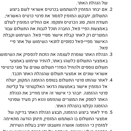
של הנהלת האתר.
אם יבחר המזמין להשתמש בכרטיס אשראי לשם ביצוע
התשלום, יתבקש המזמין למסור את פרטי כרטיס האשראי,
תעודת זהות, סוג הכרטיס ותוקפו. אם החליט המזמין לשלם
באמצעות הפיי פאל, החברה תוכל לגבות את התשלום עבור
המוצרים רק לאחר קבלת אישור מפיי פאל. השימוש וקבלת
האישור מפיי-פאל כפופים לתנאי השימוש של אתר פיי
פאל.
הנהלת האתר שומרת לעצמה את הזכות להפסיק את השימוש
באמצעי התשלום כלשהו באתר, להתיר שימוש באמצעי
תשלום נוספים ולהחיל הסדרי תשלום שונים על סוגי כרטיסי
אשראי שונים או אמצעי תשלום שהנהלת האתר תכבד.
לאחר שהוזנו פרטי התשלום בטופס ההזמנה המקוון, ישלח
אל המזמין אישור באמצעות הדואר האלקטרוני על קליטת
פרטי ההזמנה. יובהר כי אישור זה אינו מחייב את הנהלת
האתר לספק את המוצרים שהוזמנו והוא רק מעיד שפרטי
ההזמנה נקלטו בהנהלת האתר.
מיד לאחר ביצוע ההזמנה, תבצע הנהלת האתר בדיקה של
אמצעי התשלום בו השתמש המזמין, תינתן הודעה מתאימה
למזמין כי ההזמנה אושרה וחשבונו יחויב בעלות השירות.