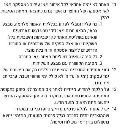
האתר לא יהיה אחראי לכל איחור ו/או עיכוב באספקה ו/או
לאי אספקה של המוצרים אשר נגרם כתוצאה מאחת הסיבות
להלן:
כח עליון ומבלי לפגוע בכלליות האמור מלחמה, מבצע
צבאי, מבצע חרום ו/או נזקי טבע ו/או מאירועים
שאינם בשליטת האתר כגון שביתות והשבתות כלל
משקיות ו/או אצל ספקים של שירותים או סחורות
הדרושים לייצור אספקה או הובלת מוצר.
כל סיבה שאינה בשליטת האתר ו/או החברה.
מסיבה הקשורה עם מבצע השליחות.
זמני אספקת המוצרים המצוינים כוללים רק את חישובם של
ימי עסקים (ימי א’ עד ה’ לא כולל ימי שישי ושבת, ערבי חג
וימי חג).
על הלקוח להודיע מיידית לאתר אם המוצר לא סופק בתקופת
האספקה המפורטת באתר, במקרה כזה זמן האספקה החדש
ייחשב מיום תיאום מועד חדש.
יש להקפיד למלא פרטים מדויקים ועדכניים, במקרה
שהמוצרים יחזרו לחברה בגלל פרטים מוטעים, המזמין יישא
בתשלום בגין דמי משלוח וטיפול.