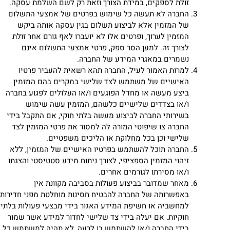
זולת לספקים, במידת הצורך וזאת רק לשם השלמת עסקה.
החברה לא תעשה כל שימוש בפרטים של אמצעי התשלום
של המזמין אלא לביצוע תשלום בגין עסקה אותה ביקש
המזמין לערוך, ופרטים אלו לא יועברו לאף גורם אחר זולת
לצורך זה. למען הסר ספק, פרטי אמצעי התשלום אינם
נשמרים במאגרי המידע של החברה.
למרות האמור לעיל, החברה תהא רשאית להעביר פרטיו
האישיים של משתמש לצד שלישי במקרים בהם המזמין
ביצע מעשה או מחדל הפוגעים ו/או העלולים לפגוע בחברה
ו/או בצדדים שלישיים כלשהם, המזמין עשה שימוש
בשירותי החברה לביצוע מעשה בלתי חוקי, אם התקבל בידי
החברה צו שיפוטי המורה לה למסור את פרטי המזמין לצד
שלישי וכן בכל מחלוקת או הליכים משפטיים.
החברה תוכל להשתמש בפרטיו האישיים של המזמין, ללא
זיהוי המזמין הספציפי, לצורך ניתוח מידע סטטיסטי והצגתו
ו/או מסירתו לגורמים אחרים.
מאחר שמדובר בביצוע פעולות בסביבה מקוונת אין
באפשרותה של החברה להבטיח חסינות מוחלטת מפני חדירות
למחשביה או חשיפת המידע האגור בידי מבצעי פעולות בלתי
חוקיות. אם יעלה בידי צד שלישי לחדור למידע אשר שמור
בידי החברה ו/או להשתמש בו לרעה, לא תהיה למשתמש כל