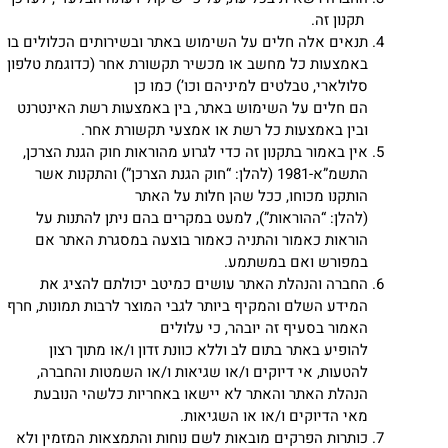
תקנון זה.
תנאים אלה חלים על השימוש באתר ובשירותים הכלולים בו
באמצעות כל מחשב או מכשיר תקשורת אחר (כדוגמת טלפון
סלולארי, טבלטים למיניהם וכו’) כמו כן
הם חלים על השימוש באתר, בין באמצעות רשת האינטרנט
ובין באמצעות כל רשת או אמצעי תקשורת אחר.
אין באמור בתקנון זה כדי לגרוע מהוראות חוק הגנת הצרכן,
התשמ”א-1981 (להלן: “חוק הגנת הצרכן”) והתקנות אשר
הותקנו מכוחו, ככל שהן חלות על האתר
(להלן: “ההוראות”), למעט במקרים בהם ניתן להתנות על
הוראות כאמור והתניה כאמור בוצעה במסגרת האתר אם
במפורש ואם במשתמע.
החברה והנהלת האתר עושים כמיטב יכולתם להציג את
המידע השלם והמקיף ביותר לגבי המוצר לרבות תמונות, חרף
האמור בסעיף זה יובהר, כי עלולים
להופיע באתר בתום לב וללא כוונת זדון ו/או מתוך רצון
להטעות, אי דיוקים ו/או שגיאות ו/או השמטות והחברה,
הנהלת האתר והאתר לא יישאו באחריות כלשהי הנובעת
מאי הדיוקים ו/או או השגיאות.
כותרות הפרקים מובאות לשם נוחות והתמצאות המזמין ולא