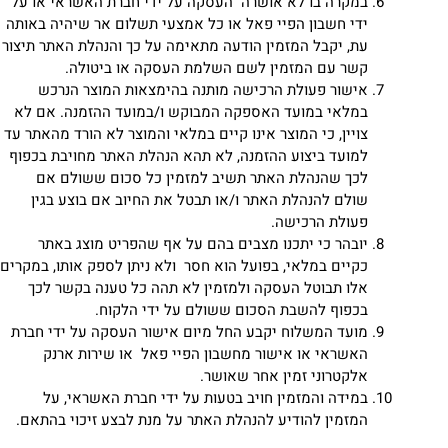
במקרה בו לא אושרה העסקה על ידי חברת האשראי או על
ידי חשבון הפיי פאל או כל אמצעי תשלום אר שיהיה באותה
עת, יקבל המזמין הודעה מתאימה על כך והנהלת האתר תיצור
קשר עם המזמין לשם השלמת העסקה או ביטולה.
אישור פעולת הרכישה מותנה בהימצאות המוצר הנרכש
במלאי במועד האספקה המבוקש ו/במועד ההזמנה. אם לא
צויין, כי המוצר אינו קיים במלאי והמוצר לא הורד מהאתר עד
למועד ביצוע ההזמנה, לא תהא הנהלת האתר מחויבת בכפוף
לכך שהנהלת האתר תשיב למזמין כל סכום ששולם אם
שולם להנהלת האתר ו/או תבטל את החיוב אם בוצע בגין
פעולת הרכישה.
יובהר כי יתכנו מצבים בהם על אף שהפריט מוצג באתר
כקיים במלאי, בפועל הוא חסר ולא ניתן לספק אותו, במקרים
אלו תבוטל העסקה ולמזמין לא תהה כל טענה בקשר לכך
בכפוף להשבת הסכום ששולם על ידי הלקוח.
מועד המשלוח יקבע החל מיום אישור העסקה על ידי חברת
האשראי או אישור מחשבון הפיי פאל או שירות ארנק
אלקטרוני זמין אחר שאושר.
במידה והמזמין חויב בטעות על ידי חברת האשראי, על
המזמין להודיע להנהלת האתר על מנת לבצע זיכוי בהתאם.