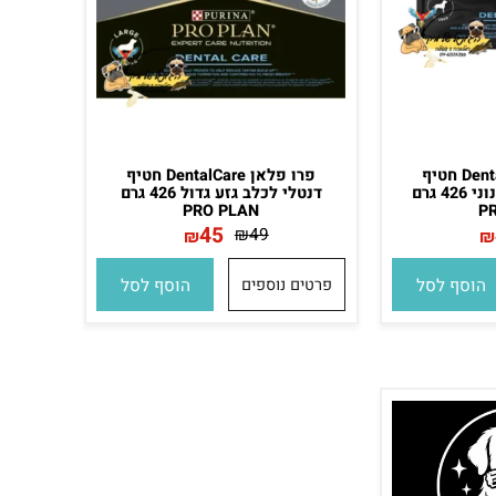
פרו פלאן DentalCare חטיף
פרו פלאן DentalCare חטיף
דנטלי לכלב גזע בינוני 426 גרם
דנטלי לכלב גזע גדול 426 גרם
PRO PLAN
45
₪
49
₪
סף לסל
פרטים נוספים
הוסף לסל