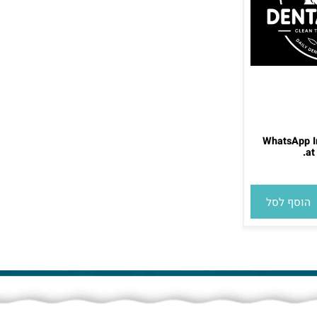
WhatsAp
סף לסל