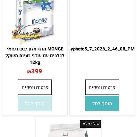
myphoto5_7_2026_2_46_08_PM
MONGE מונג מזון יבש רפואי
לכלבים עם עודף בעיות משקל
12kg
399
₪
פרטים נוספים
פרטים נוספים
הוסף לסל
הוסף לסל
אזל במלאי