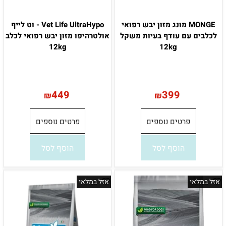
MONGE מונג מזון יבש רפואי
Vet Life UltraHypo - וט לייף
לכלבים עם עודף בעיות משקל
אולטרהיפו מזון יבש רפואי לכלב
12kg
12kg
449
399
₪
₪
פרטים נוספים
פרטים נוספים
הוסף לסל
הוסף לסל
אזל במלאי
אזל במלאי