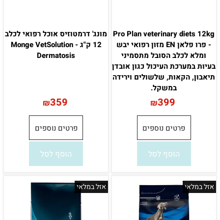
Pro Plan veterinary diets 12kg
מונג' דרמטוזיס אוכל רפואי לכלב
- פרו פלאן EN מזון רפואי יבש
12 ק"ג - Monge VetSolution
ומלא לכלב הסובל מתסמיני
Dermatosis
בעיות במערכת העיכול כגון אובדן
תיאבון, הקאות, שלשולים וירידה
במשקל.
359
399
₪
₪
פרטים נוספים
פרטים נוספים
הוסף לסל
הוסף לסל
אזל במלאי
אזל במלאי