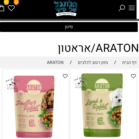
0
0
סינון
ARATO/אראטון
/
/
דף הבית
מזון רטוב לכלבים
ARATON