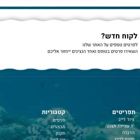
/
דף הבית
חכות סירה/קיאק
 חדש?
נוספים על האתר שלנו
רטים בטופס ואחד הנציגים ייחזור אליכם
טים
קטגוריות
יג
סניפים
יה/ תצוגה
מבצעים