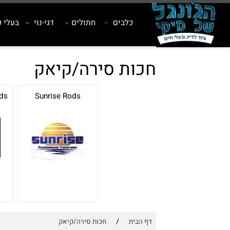
כלבים
חתולים
דגי-נוי
בעלי כנף
חכות סירה/קיאק
ng Rods
Sunrise Rods