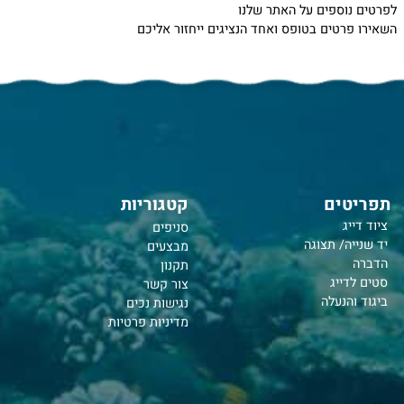
 חדש?
נוספים על האתר שלנו
רטים בטופס ואחד הנציגים ייחזור אליכם
טים
קטגוריות
יג
סניפים
יה/ תצוגה
מבצעים
תקנון
דייג
צור קשר
והנעלה
נ
גישות נכים
מדיניות פרטיות