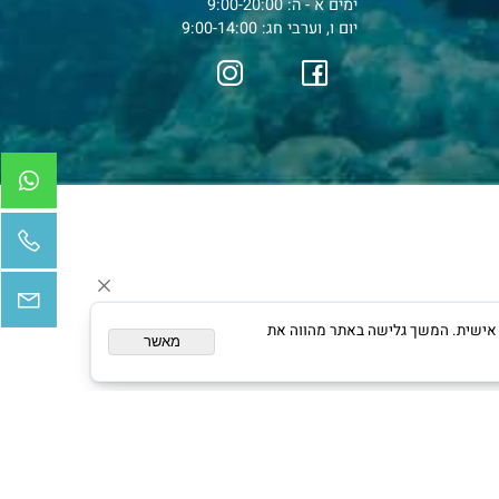
טלפון להזמנות:
050-7770611
04-6037399
דוא"ל:
mikijungel@gmail.com
כתובת: עפולה (המלאכה 5).
שעות פעילות (חנות):
ימים א - ה: 9:00-20:00
יום ו, וערבי חג: 9:00-14:00
ום מותאם אישית. המשך גלישה באתר מהווה את
מאשר