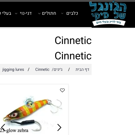
כלבים
חתולים
דגי-נוי
בעלי כנף
Cinnetic
Cinnetic
/
/
דף הבית
ג׳יגים/jigging lures
Cinnetic