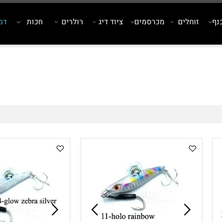
זוחלים
מכרסמים
ציוד דיג
רולרים
חכות
דמויי