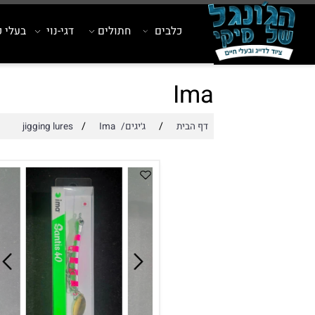
כלבים
חתולים
דגי-נוי
בעלי כנף
Ima
/
/
דף הבית
ג׳יגים/jigging lures
Ima