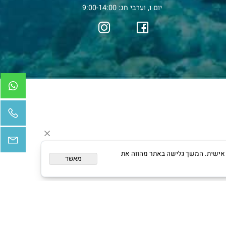
טלפון להזמנות:
050-7770611
04-6037399
דוא"ל:
mikijungel@gmail.com
כתובת: עפולה (המלאכה 5).
שעות פעילות (חנות):
ימים א - ה: 9:00-20:00
יום ו, וערבי חג: 9:00-14:00