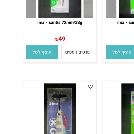
ima - santis 72mm/33g
ima -
49
₪
סף לסל
פרטים נוספים
הוסף לסל