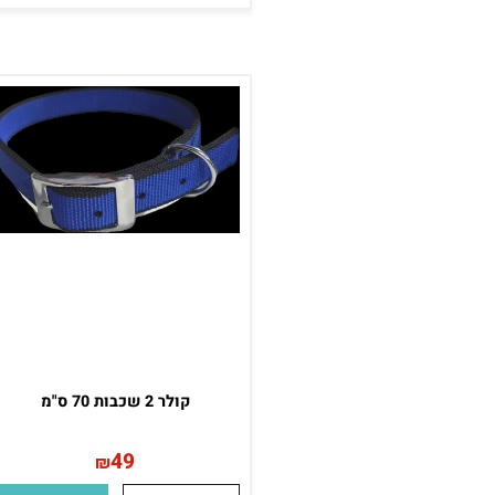
קולר עור XS שחור 12 מ"מ
25
₪
פרטים נוספים
הוסף לסל