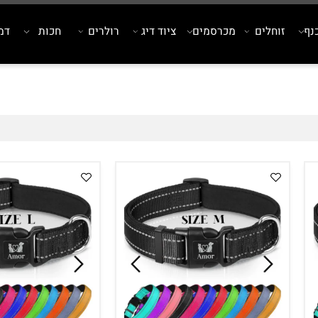
זוחלים
מכרסמים
ציוד דיג
רולרים
חכות
דמויי