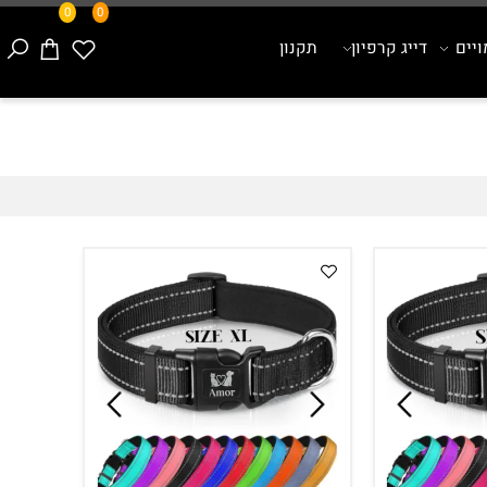
0
0
ם
דייג קרפיון
תקנון