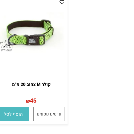
קולר M צהוב 20 מ"מ
45
₪