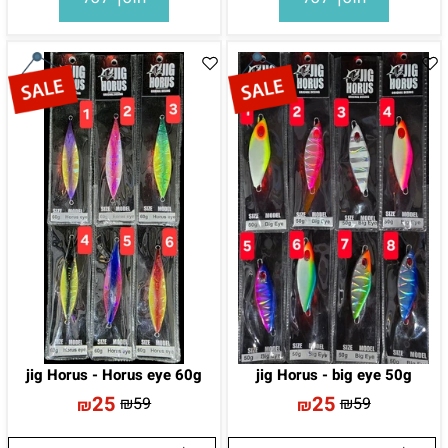
jig Horus - Horus eye 60g
jig Horus - big eye 50g
25
25
₪
59
₪
59
₪
₪