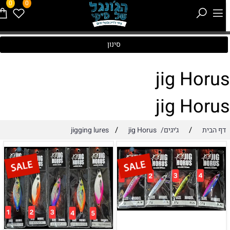
0
0
סינון
jig Horu
jig Horu
/
/
דף הבית
ג׳יגים/jigging lures
jig Horus