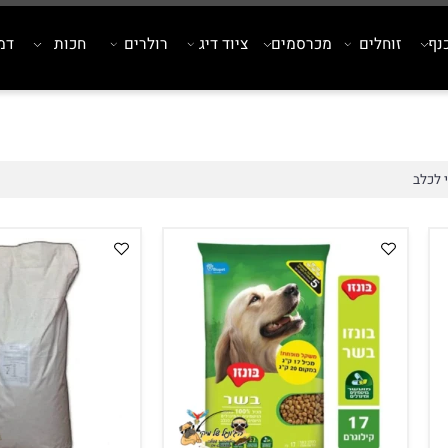
זוחלים
מכרסמים
ציוד דיג
רולרים
חכות
דמויי