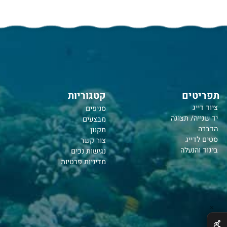
 חדש?
נוספים על האתר שלנו
רטים בטופס ואחד הנציגים ייחזור אליכם
טים
קטגוריות
יג
סניפים
יה/ תצוגה
מבצעים
תקנון
דייג
צור קשר
והנעלה
נ
גישות נכים
מדיניות פרטיות