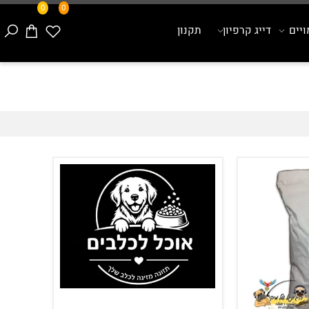
0
0
ם
דייג קרפיון
תקנון