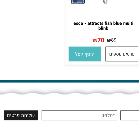
esca - attracts fish blue multi
blink
70
₪
89
₪
רטים נוספים
הוסף לסל