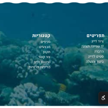
טים
קטגוריות
יג
סניפים
יה/ תצוגה
מבצעים
תקנון
דייג
צור קשר
והנעלה
נ
גישות נכים
מדיניות פרטיות