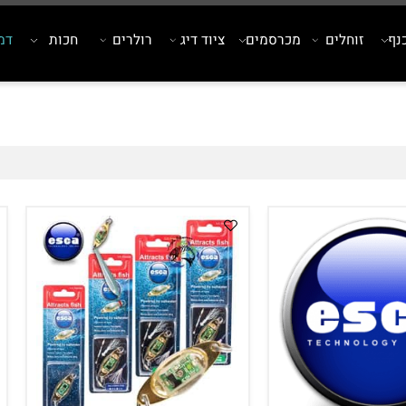
זוחלים
מכרסמים
ציוד דיג
רולרים
חכות
דמויי