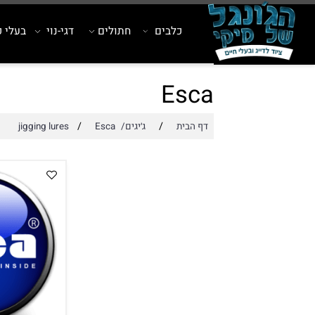
כלבים
חתולים
דגי-נוי
בעלי כנף
Esca
/
/
דף הבית
ג׳יגים/jigging lures
Esca