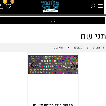
0
0
סינון
גי שם
/
/
דף הבית
כלבים
תגי שם
תג שם כולל חריטה אישית