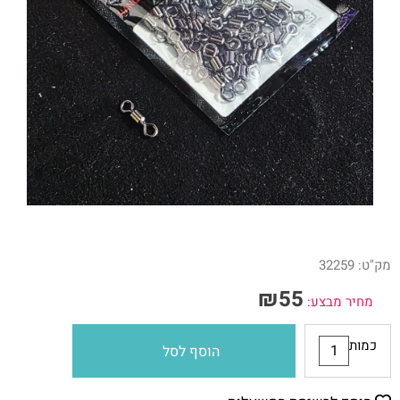
מק"ט:
32259
₪
55
מחיר מבצע:
כמות
הוסף לסל