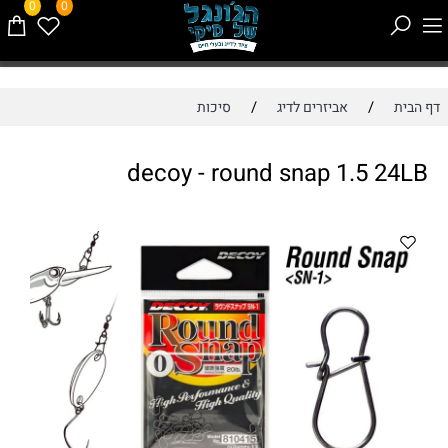
0
0
/
/
דף הבית
אביזרים לדיג
סיכות
decoy - round snap 1.5 24LB